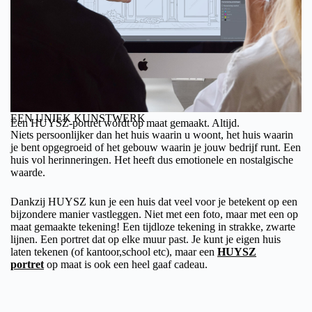
EEN UNIEK KUNSTWERK
Een HUYSZ-portret wordt op maat gemaakt. Altijd.
Niets persoonlijker dan het huis waarin u woont, het huis waarin
je bent opgegroeid of het gebouw waarin je jouw bedrijf runt. Een
huis vol herinneringen. Het heeft dus emotionele en nostalgische
waarde.
Dankzij HUYSZ kun je een huis dat veel voor je betekent op een
bijzondere manier vastleggen. Niet met een foto, maar met een op
maat gemaakte tekening! Een tijdloze tekening in strakke, zwarte
lijnen. Een portret dat op elke muur past. Je kunt je eigen huis
laten tekenen (of kantoor,school etc), maar een
HUYSZ
portret
op maat is ook een heel gaaf cadeau.
Elke tekening wordt digitaal met de hand getekend (custom-made)
en op verzoek