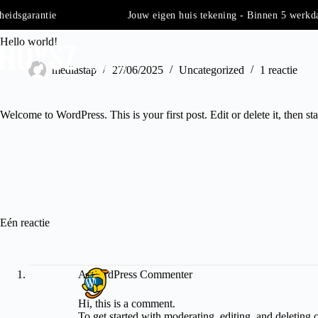
Ga
eidsgarantie
Jouw eigen huis tekening - Binnen 5 werkd
naar
de
Hello world!
inhoud
mediastap
27/06/2025
Uncategorized
1 reactie
Welcome to WordPress. This is your first post. Edit or delete it, then sta
Eén reactie
A WordPress Commenter
Hi, this is a comment.
To get started with moderating, editing, and deleting