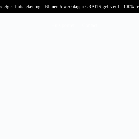
 eigen huis tekening - Binnen 5 werkdagen GRATIS geleverd - 100% tev
Huis portret
Contact