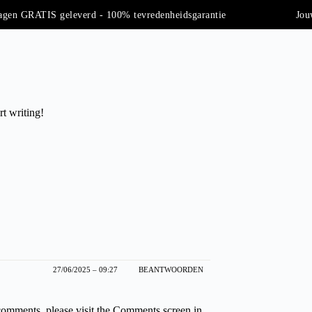
agen GRATIS geleverd - 100% tevredenheidsgarantie
Jouw
rt writing!
27/06/2025 – 09:27
BEANTWOORDEN
 comments, please visit the Comments screen in